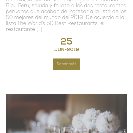
Bleu Perú, saluda y felicita a los dos restaurantes
peruanos que acaban de ingresar a la lista de los
50 mejores del mundo del 2019. De acuerdo a la
lista The World’s 50 Best Restaurants, el
restaurante […]
25
JUN
-
2019
Saber más