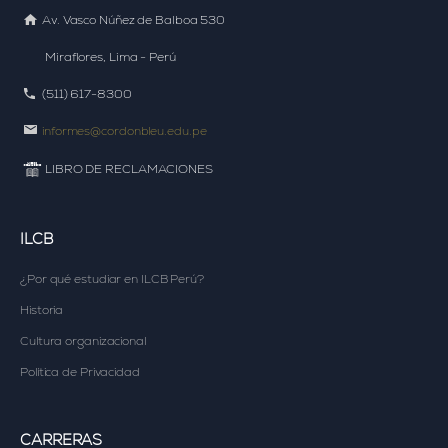
Av. Vasco Núñez de Balboa 530
Miraflores, Lima - Perú
(511) 617-8300
informes@cordonbleu.edu.pe
LIBRO DE RECLAMACIONES
ILCB
¿Por qué estudiar en
ILCB Perú?
Historia
Cultura organizacional
Política de Privacidad
CARRERAS