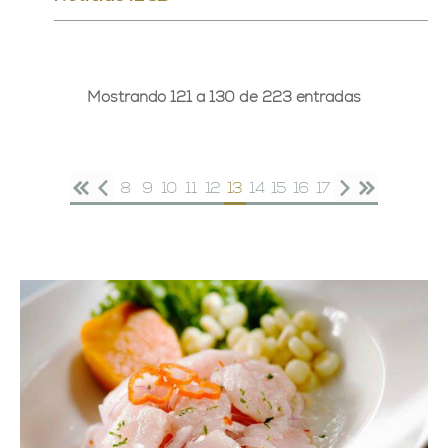
Mostrando 121 a 130 de 223 entradas
8
9
10
11
12
13
14
15
16
17