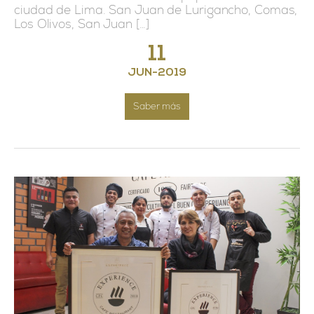
ciudad de Lima. San Juan de Lurigancho, Comas,
Los Olivos, San Juan […]
11
JUN
-
2019
Saber más