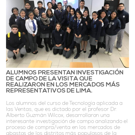
ALUMNOS PRESENTAN INVESTIGACIÓN
DE CAMPO DE LA VISITA QUE
REALIZARON EN LOS MERCADOS MÁS
REPRESENTATIVOS DE LIMA.
Los alumnos del curso de Tecnología aplicada a
las Ventas, que es dictado por el profesor Dr.
Alberto Guzmán Wilcox, desarrollaron una
interesante investigación de campo analizando el
proceso de compra/venta en los mercados de
abastos de los distritos más populosos de la