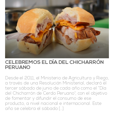
CELEBREMOS EL DÍA DEL CHICHARRÓN
PERUANO
Desde el 2011, el Ministerio de Agricultura y Riego,
a través de una Resolución Ministerial, declaró el
tercer sábado de junio de cada año como el “Día
del Chicharrón de Cerdo Peruano”, con el objetivo
de fomentar y difundir el consumo de ese
producto, a nivel nacional e internacional. Este
año se celebra el sábado […]