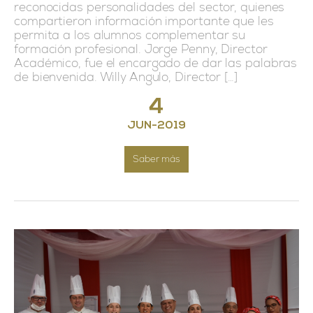
reconocidas personalidades del sector, quienes
compartieron información importante que les
permita a los alumnos complementar su
formación profesional. Jorge Penny, Director
Académico, fue el encargado de dar las palabras
de bienvenida. Willy Angulo, Director […]
4
JUN
-
2019
Saber más